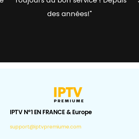
e
"Toujours du bon service ! Depuis
"
des années!"
IPTV N°1 EN FRANCE & Europe
support@iptvpremiume.com